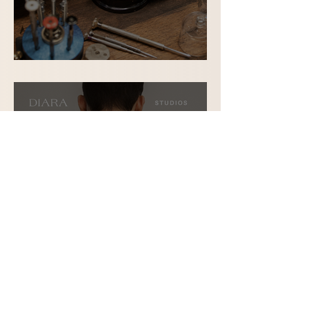
Reparieren statt wegwerfen
Der perfekte Verlobungsring –
mit Sicherheit die richtige
Wahl