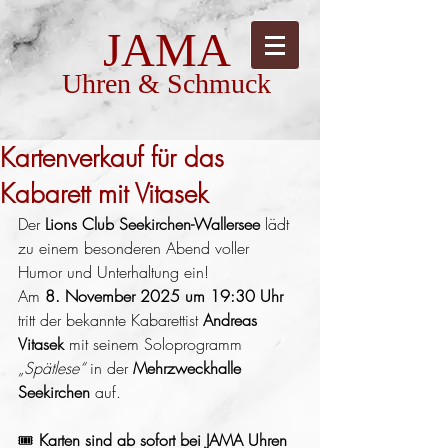
JAMA
Uhren & Schmuck
Kartenverkauf für das
Kabarett mit Vitasek
Der 
Lions Club Seekirchen-Wallersee
 lädt 
zu einem besonderen Abend voller 
Humor und Unterhaltung ein!
Am 
8. November 2025 um 19:30 Uhr
tritt der bekannte Kabarettist 
Andreas 
Vitasek
 mit seinem Soloprogramm 
„Spätlese“
 in der 
Mehrzweckhalle 
Seekirchen
 auf.
🎟️ 
Karten sind ab sofort bei JAMA Uhren 